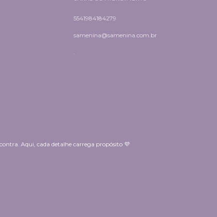
5541984184279
samenina@samenina.com.br
.
ntra. Aqui, cada detalhe carrega propósito 💜