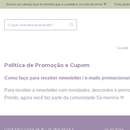
Somos um abraço que te lembra que o cuidado é um ato de amor 💜
Frete grátis
Sá pele
Política de Promoção e Cupom
Como faço para receber newsletter / e-mails promociona
Para receber a newsletter com novidades, descontos e promoçõ
Pronto, agora você faz parte da comunidade Sá menina
💜
LISTA EXCLUSIVA SÁ 💜 - SE INSCREVA E
SÁ MENINA