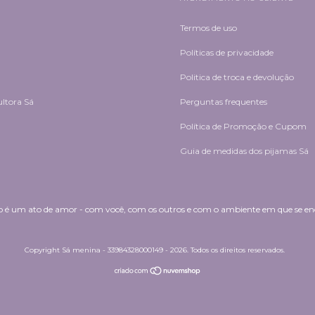
Termos de uso
Políticas de privacidade
Politica de troca e devolução
ultora Sá
Perguntas frequentes
Política de Promoção e Cupom
Guia de medidas dos pijamas Sá
é um ato de amor - com você, com os outros e com o ambiente em que se enco
Copyright Sá menina - 33984328000149 - 2026. Todos os direitos reservados.