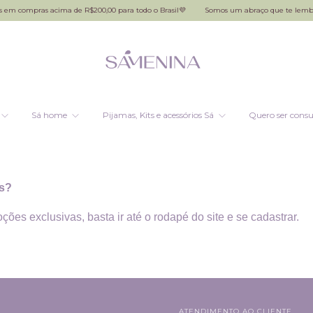
 em compras acima de R$200,00 para todo o Brasil💜
Somos um abraço que te lembra
Sá home
Pijamas, Kits e acessórios Sá
Quero ser consu
is?
es exclusivas, basta ir até o rodapé do site e se cadastrar.
ATENDIMENTO AO CLIENTE