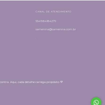
CANAL DE ATENDIMENTO
5541984184279
samenina@samenina.com.br
.
ntra. Aqui, cada detalhe carrega propósito 💜