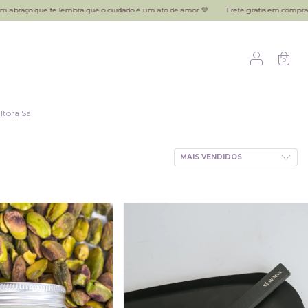
embra que o cuidado é um ato de amor 💜
Frete grátis em compras acima de R$200,0
0
ltora Sá