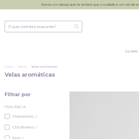
Somos um abraço que te lembra que o cuidado é um ato de amor 💜
Frete 
Sá pele
Início
.
Home
.
Velas aromáticas
Velas aromáticas
Filtrar por
FRAGÂNCIA
Chococcino
(2)
Chá Branco
(1)
Figo
(1)