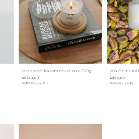
g
Vela Aromática com cera de coco 200g
Vela Aromática 
R$140,00
R$56,00
R$135,80
com
Pix
R$54,32
com
Pix