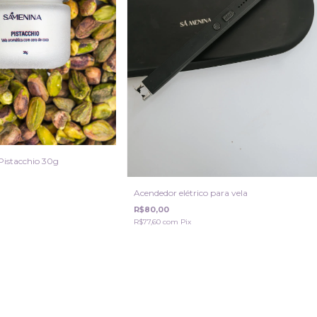
Pistacchio 30g
Acendedor elétrico para vela
R$80,00
R$77,60
com
Pix