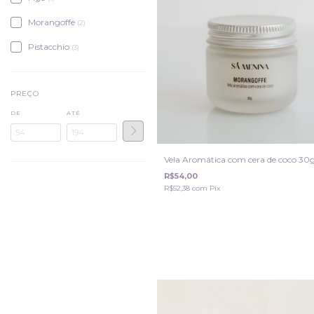
Morangoffe
(2)
Pistacchio
(3)
PREÇO
DE
ATÉ
Vela Aromática com cera de coco 30
R$54,00
R$52,38
com
Pix