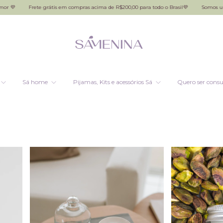
grátis em compras acima de R$200,00 para todo o Brasil💜
Somos um abraço que te l
Sá home
Pijamas, Kits e acessórios Sá
Quero ser consu